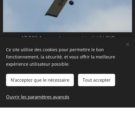
AT 802 A monoplace immatriculé VH 8KB
Ce site utilise des cookies pour permettre le bon
Share
fonctionnement, la sécurité, et vous offrir la meilleure
expérience utilisateur possible.
⏏
N'acceptez que le nécessaire
Tout accepter
Back to Top
Ouvrir les paramètres avancés
Galerie
Pompiers de l'air