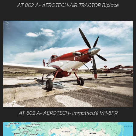
AT 802 A- AEROTECH-AIR TRACTOR Biplace
AT 802 A- AEROTECH- immatriculé VH-8FR