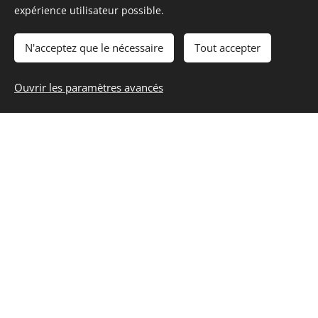
expérience utilisateur possible.
Portraits en studio
N'acceptez que le nécessaire
Tout accepter
Lumière naturelle
Ouvrir les paramètres avancés
Photos B&W
Actualités
Contact
Biographie
Expositions
Presse