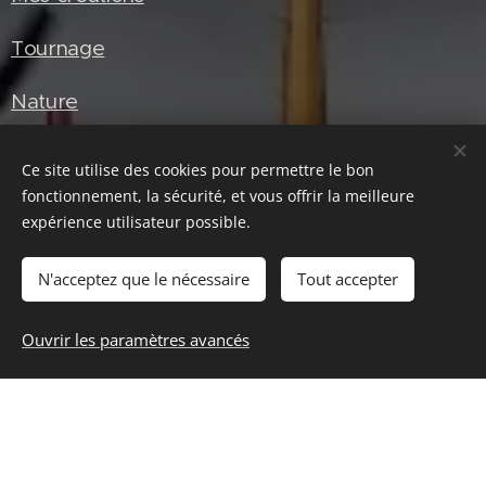
Tournage
Nature
Ce site utilise des cookies pour permettre le bon
fonctionnement, la sécurité, et vous offrir la meilleure
Portraits
expérience utilisateur possible.
En noir et blanc
N'acceptez que le nécessaire
Tout accepter
Portraits en studio
Ouvrir les paramètres avancés
Lumière naturelle
Photos B&W
Actualités