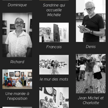
Dominique
Sandrine qui
accueille
Michèle
Denis
Francois
Richard
le mur des mots
Une mariée à
Jean Michel et
l'exposition
Charlotte