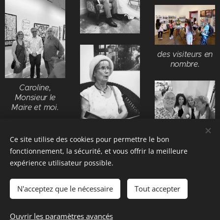
des visiteurs en
nombre.
Caroline,
Monsieur le
Maire et moi.
avec Michèle,
Ce site utilise des cookies pour permettre le bon
Francoise
Anita et Patrick
fonctionnement, la sécurité, et vous offrir la meilleure
expérience utilisateur possible.
Avec Jean Louis
et Veronique
N'acceptez que le nécessaire
Tout accepter
Le discours de
Ouvrir les paramètres avancés
Sandrine